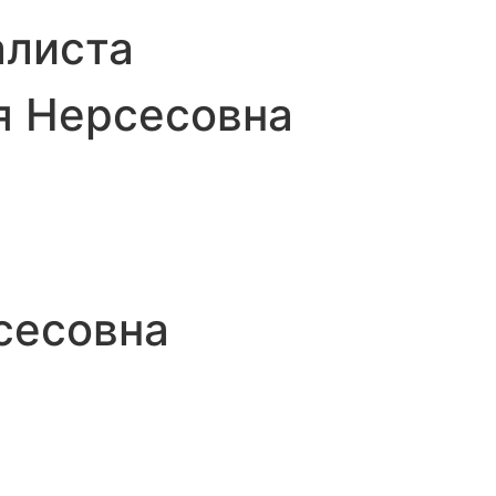
алиста
я Нерсесовна
сесовна